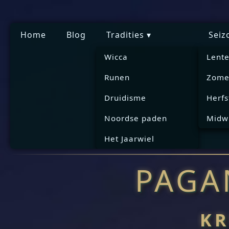
Home
Blog
Tradities ▾
Seiz
Wicca
Lente
Runen
Zome
Druidisme
Herfs
Noordse paden
Midw
Het Jaarwiel
PAGA
KR